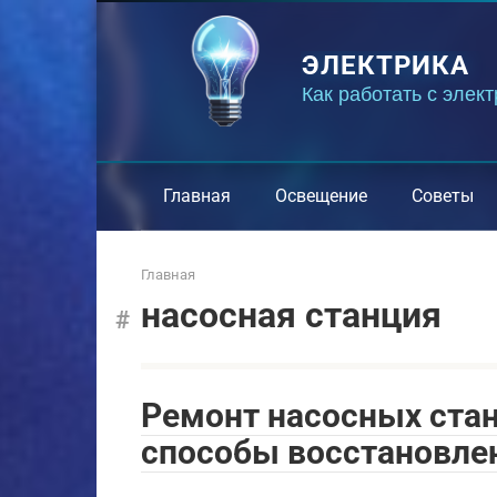
Перейти
к
ЭЛЕКТРИКА
контенту
Как работать с элек
Главная
Освещение
Советы
Главная
насосная станция
Ремонт насосных стан
способы восстановле