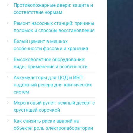
Противопожарные двери: защита и
соответствие нормам
Ремонт насосных станций: причины
поломок и способы восстановления
Белый цемент в мешках
особенности фасовки и хранения
Высоковольтное оборудование:
виды, применение и особенности
Аккумуляторы для ЦОД и ИБП:
надёжный резерв для критических
систем
Меренговый рулет: нежный десерт с
хрустящей корочкой
Как снизить риски аварий на
объекте: роль электролаборатории