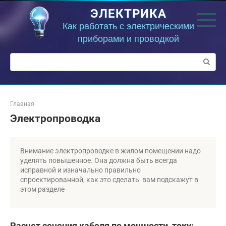
Перейти
ЭЛЕКТРИКА
к
контенту
Как работать с электрическими
приборами и проводкой
Поиск:
Главная
Электропроводка
Внимание электропроводке в жилом помещении надо
уделять повышенное. Она должна быть всегда
исправной и изначально правильно
спроектированной, как это сделать вам подскажут в
этом разделе
Расчет сечения кабеля по мощности, току: