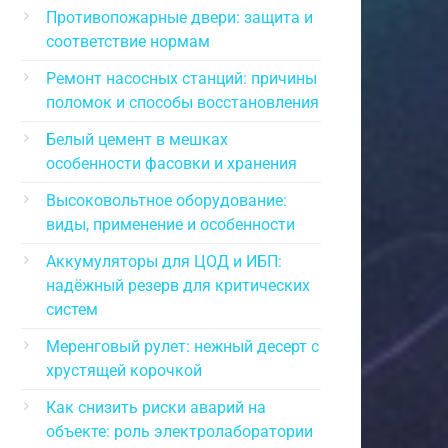
Противопожарные двери: защита и
соответствие нормам
Ремонт насосных станций: причины
поломок и способы восстановления
Белый цемент в мешках
особенности фасовки и хранения
Высоковольтное оборудование:
виды, применение и особенности
Аккумуляторы для ЦОД и ИБП:
надёжный резерв для критических
систем
Меренговый рулет: нежный десерт с
хрустящей корочкой
Как снизить риски аварий на
объекте: роль электролаборатории