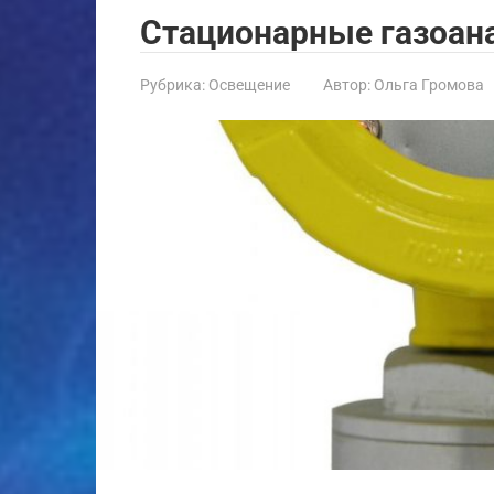
Стационарные газоан
Рубрика:
Освещение
Автор:
Ольга Громова