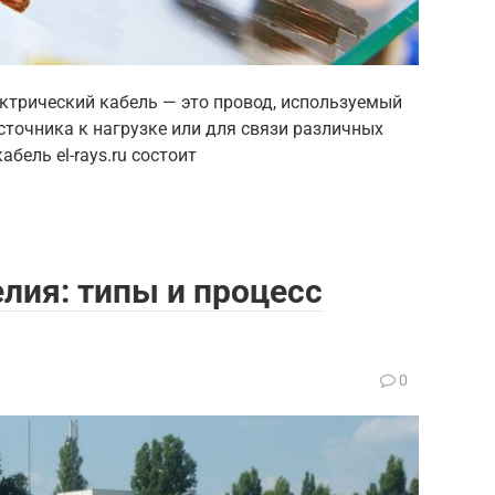
ектрический кабель — это провод, используемый
сточника к нагрузке или для связи различных
бель el-rays.ru состоит
лия: типы и процесс
0