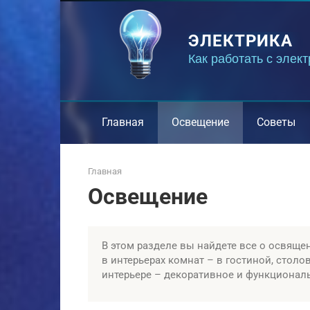
Перейти
к
ЭЛЕКТРИКА
контенту
Как работать с элек
Главная
Освещение
Советы
Главная
Освещение
В этом разделе вы найдете все о освяще
в интерьерах комнат – в гостиной, столо
интерьере – декоративное и функционал