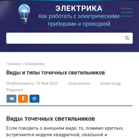
Перейти
ЭЛЕКТРИКА
к
контенту
Как работать с электрическими
приборами и проводкой
Поиск:
Главная
»
Освещение
Виды и типы точечных светильников
Опубликовано:
19 Янв 2022
Освещение
Александр
Редькин
Виды точечных светильников
Если говорить о внешнем виде, то, помимо круглых,
встречаются модели квадратной, овальной и