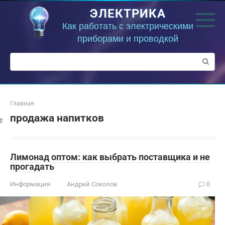
Перейти
ЭЛЕКТРИКА
к
контенту
Как работать с электрическими
приборами и проводкой
Поиск:
Главная
продажа напитков
Лимонад оптом: как выбрать поставщика и не
прогадать
Информация
Андрей Соколов
0