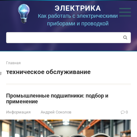
Перейти
ЭЛЕКТРИКА
к
контенту
Как работать с электрическими
приборами и проводкой
Поиск:
Главная
техническое обслуживание
Промышленные подшипники: подбор и
применение
Информация
Андрей Соколов
0