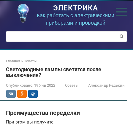
Перейти
ЭЛЕКТРИКА
к
контенту
Как работать с электрическими
приборами и проводкой
Поиск:
Главная
»
Советы
Светодиодные лампы светятся после
выключения?
Опубликовано:
19 Янв 2022
Советы
Александр Редькин
Преимущества переделки
При этом вы получите: