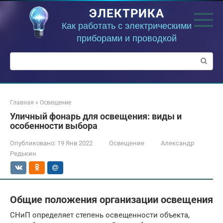
Перейти
ЭЛЕКТРИКА
к
контенту
Как работать с электрическими
приборами и проводкой
Поиск:
Главная
»
Освещение
Уличный фонарь для освещения: виды и
особенности выбора
Опубликовано:
19 Янв 2022
Освещение
Александр
Редькин
Общие положения организации освещения
СНиП определяет степень освещенности объекта,