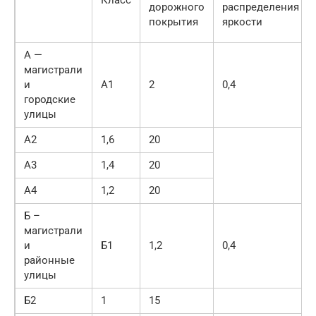
Класс
дорожного
распределения
покрытия
яркости
А —
магистрали
и
А1
2
0,4
городские
улицы
А2
1,6
20
А3
1,4
20
А4
1,2
20
Б –
магистрали
и
Б1
1,2
0,4
районные
улицы
Б2
1
15