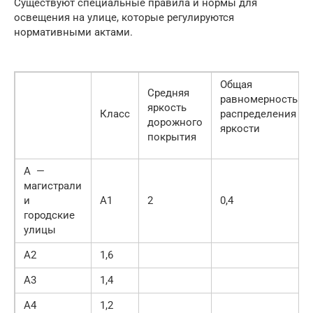
Существуют специальные правила и нормы для
освещения на улице, которые регулируются
нормативными актами.
Общая
Средняя
равномерность
яркость
Класс
распределения
дорожного
яркости
покрытия
А —
магистрали
и
А1
2
0,4
городские
улицы
А2
1,6
А3
1,4
А4
1,2