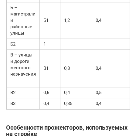
Б –
магистрали
и
Б1
1,2
0,4
районные
улицы
Б2
1
В – улицы
и дороги
местного
В1
0,8
0,4
назначения
В2
0,6
0,4
0,5
В3
0,4
0,35
0,4
Особенности прожекторов, используемых
на стройке