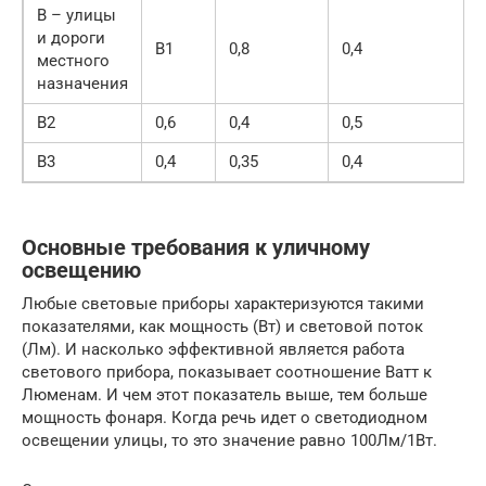
В – улицы
и дороги
В1
0,8
0,4
местного
назначения
В2
0,6
0,4
0,5
В3
0,4
0,35
0,4
Основные требования к уличному
освещению
Любые световые приборы характеризуются такими
показателями, как мощность (Вт) и световой поток
(Лм). И насколько эффективной является работа
светового прибора, показывает соотношение Ватт к
Люменам. И чем этот показатель выше, тем больше
мощность фонаря. Когда речь идет о светодиодном
освещении улицы, то это значение равно 100Лм/1Вт.