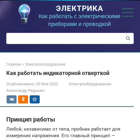
Перейти
ЭЛЕКТРИКА
к
контенту
Как работать с электрическими
приборами и проводкой
Поиск:
Главная
»
Электрооборудование
Как работать индикаторной отверткой
Опубликовано:
20 Янв 2022
Электрооборудование
Александр Редькин
Принцип работы
Любой, независимо от типа, пробник работает для
измерения напряжения. Его главный принцип —