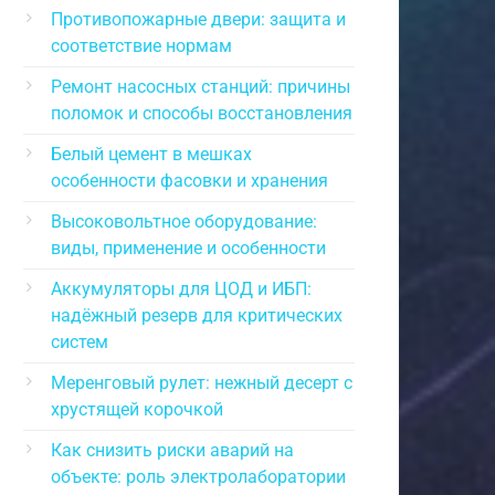
Противопожарные двери: защита и
соответствие нормам
Ремонт насосных станций: причины
поломок и способы восстановления
Белый цемент в мешках
особенности фасовки и хранения
Высоковольтное оборудование:
виды, применение и особенности
Аккумуляторы для ЦОД и ИБП:
надёжный резерв для критических
систем
Меренговый рулет: нежный десерт с
хрустящей корочкой
Как снизить риски аварий на
объекте: роль электролаборатории