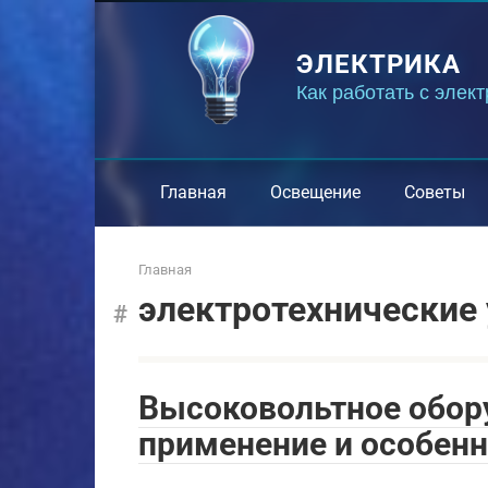
Перейти
к
ЭЛЕКТРИКА
контенту
Как работать с элек
Главная
Освещение
Советы
Главная
электротехнические
Высоковольтное обор
применение и особен