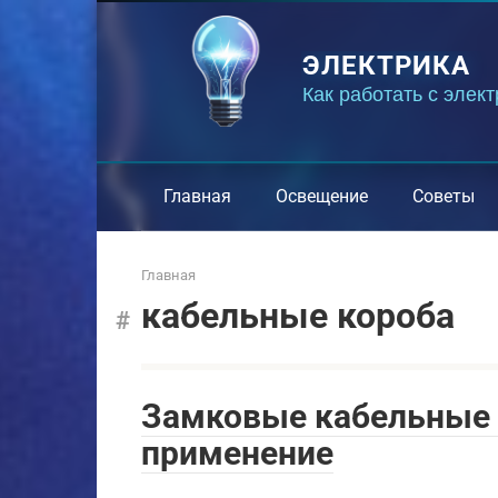
Перейти
к
ЭЛЕКТРИКА
контенту
Как работать с элек
Главная
Освещение
Советы
Главная
кабельные короба
Замковые кабельные к
применение