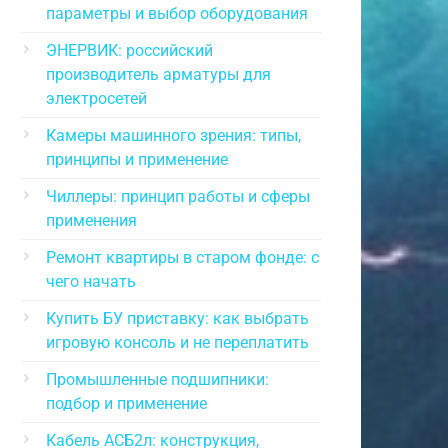
параметры и выбор оборудования
ЭНЕРВИК: российский
производитель арматуры для
электросетей
Камеры машинного зрения: типы,
принципы и применение
Чиллеры: принцип работы и сферы
применения
Ремонт квартиры в старом фонде: с
чего начать
Купить БУ приставку: как выбрать
игровую консоль и не переплатить
Промышленные подшипники:
подбор и применение
Кабель АСБ2л: конструкция,