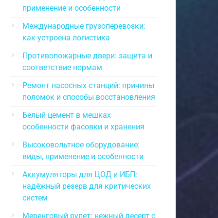
применение и особенности
Международные грузоперевозки:
как устроена логистика
Противопожарные двери: защита и
соответствие нормам
Ремонт насосных станций: причины
поломок и способы восстановления
Белый цемент в мешках
особенности фасовки и хранения
Высоковольтное оборудование:
виды, применение и особенности
Аккумуляторы для ЦОД и ИБП:
надёжный резерв для критических
систем
Меренговый рулет: нежный десерт с