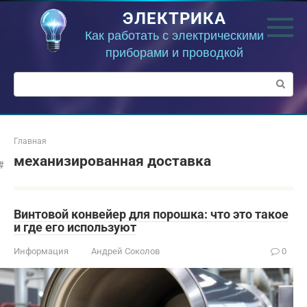
Перейти
ЭЛЕКТРИКА
к
контенту
Как работать с электрическими
приборами и проводкой
Поиск:
Главная
механизированная доставка
Винтовой конвейер для порошка: что это такое
и где его используют
Информация
Андрей Соколов
0