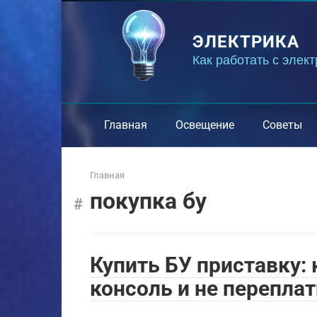
Перейти
к
ЭЛЕКТРИКА
контенту
Как работать с элек
Главная
Освещение
Советы
Главная
покупка бу
Купить БУ приставку:
консоль и не перепла