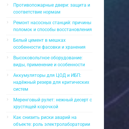
Противопожарные двери: защита и
соответствие нормам
Ремонт насосных станций: причины
поломок и способы восстановления
Белый цемент в мешках
особенности фасовки и хранения
Высоковольтное оборудование:
виды, применение и особенности
Аккумуляторы для ЦОД и ИБП:
надёжный резерв для критических
систем
Меренговый рулет: нежный десерт с
хрустящей корочкой
Как снизить риски аварий на
объекте: роль электролаборатории