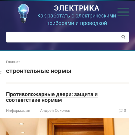
Перейти
ЭЛЕКТРИКА
к
контенту
Как работать с электрическими
приборами и проводкой
Поиск:
Главная
строительные нормы
Противопожарные двери: защита и
соответствие нормам
Информация
Андрей Соколов
0