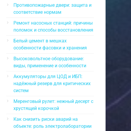
Противопожарные двери: защита и
соответствие нормам
Ремонт насосных станций: причины
поломок и способы восстановления
Белый цемент в мешках
особенности фасовки и хранения
Высоковольтное оборудование:
виды, применение и особенности
Аккумуляторы для ЦОД и ИБП:
надёжный резерв для критических
систем
Меренговый рулет: нежный десерт с
хрустящей корочкой
Как снизить риски аварий на
объекте: роль электролаборатории