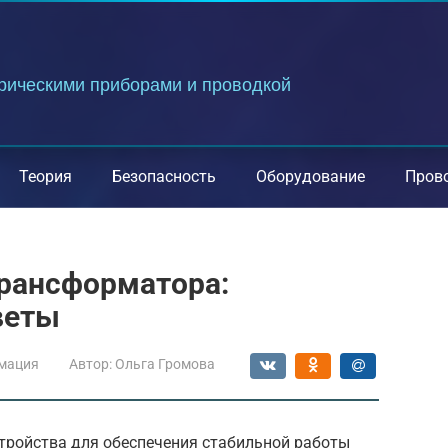
трическими приборами и проводкой
Теория
Безопасность
Оборудование
Пров
трансформатора:
веты
мация
Автор:
Ольга Громова
ройства для обеспечения стабильной работы