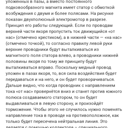
уложенных в пазы, а вместо постоянного
подковообразного магнита имеет статор с обмоткой
возбуждения с двумя и более полясами. На рисунке
показан двухполюсный электромотор в разрезе.
Принцип его работы следующий. Если по проводам
верхней части якоря пропустить ток движущийся «от
нас» (отмечено крестиком), а в нижней части — «на нас»
(отмечено точкой), то согласно правилу левой руки
верхние проводники будут выталкиваться из
магнитного поля статора влево, а проводники нижней
половины якоря по тому же принципу будут
выталкиваться вправо. Поскольку медный провод
уложен в пазах якоря, то, вся сила воздействия будет
передаваться и на него, и он будет проворачиваться.
Дальше видно, что когда проводник с направлением
тока «от нас» провернётся вниз и станет против южного
полюса создаваемого статором, то он будет
выдавливаться в левую сторону, и произойдёт
торможение. Чтобы этого не случилось нужно поменять
направление тока в проводе на противоположное, как
только будет пересечена нейтральная линия. Это
делается с помощью коллектора – специального