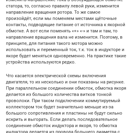
статора, то, согласно правилу левой руки, изменится
направление вращения ротора. То же самое
произойдёт, если мы поменяем местами щёточные
контакты, подводящие питание от источника к якорной
обмотке. А вот если поменять «+» «-» и там и там, то
направление вращения вала не изменится. Поэтому, в
принципе, для питания такого мотора можно
использовать и переменный ток, т.к. ток в индукторе и
якоре будет меняться одновременно. На практике такие
устройства используются редко.
Что касается электрической схемы включения
двигателя, то их несколько и они показаны на рисунке.
При параллельном соединении обмоток, обмотка якоря
делается из большого количества витков тонкой
проволоки. При таком подключении коммутируемый
коллектором ток будет значительно меньше из-за
большого сопротивления и пластины не будут сильно
искрить и выгорать. Если делать последовательное
соединение обмоток индуктора и якоря, то обмотка
индуктора делается из провода большего диаметра с