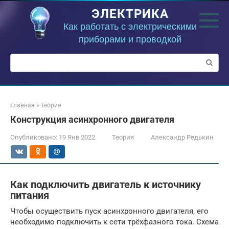
Перейти
ЭЛЕКТРИКА
к
контенту
Как работать с электрическими
приборами и проводкой
Поиск:
Главная
»
Теория
Конструкция асинхронного двигателя
Опубликовано:
19 Янв 2022
Теория
Александр Редькин
Как подключить двигатель к источнику
питания
Чтобы осуществить пуск асинхронного двигателя, его
необходимо подключить к сети трёхфазного тока. Схема