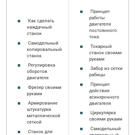
Принцип
работы
Как сделать
двигателя
наждачный
постоянного
станок
тока
Самодельный
Токарный
копировальный
станок своими
станок
руками
Регулировка
Забор из сетки
оборотов
рабицы
двигателя
Принцип
Фрезер своими
действия
руками
асинхронного
Армирование
двигателя
штукатурки
Циркулярка
металлической
своими руками
сеткой
Самодельный
Станок для
сверлильный