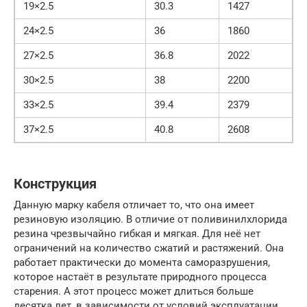
19×2.5
30.3
1427
24×2.5
36
1860
27×2.5
36.8
2022
30×2.5
38
2200
33×2.5
39.4
2379
37×2.5
40.8
2608
Конструкция
Данную марку кабеля отличает то, что она имеет
резиновую изоляцию. В отличие от поливинилхлорида
резина чрезвычайно гибкая и мягкая. Для неё нет
ограничений на количество сжатий и растяжений. Она
работает практически до момента саморазрушения,
которое настаёт в результате природного процесса
старения. А этот процесс может длиться больше
десятка лет, в зависимости от условий эксплуатации.