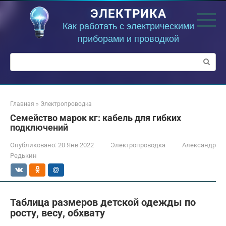
Перейти
ЭЛЕКТРИКА
к
контенту
Как работать с электрическими
приборами и проводкой
Поиск:
Главная
»
Электропроводка
Семейство марок кг: кабель для гибких
подключений
Опубликовано:
20 Янв 2022
Электропроводка
Александр
Редькин
Таблица размеров детской одежды по
росту, весу, обхвату