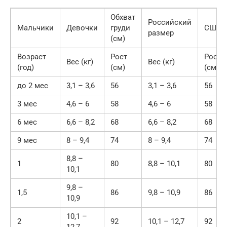
Обхват
Российский
Мальчики
Девочки
груди
США
размер
(см)
Возраст
Рост
Рост
Вес (кг)
Вес (кг)
(год)
(см)
(см)
до 2 мес
3,1 – 3,6
56
3,1 – 3,6
56
3 мес
4,6 – 6
58
4,6 – 6
58
6 мес
6,6 – 8,2
68
6,6 – 8,2
68
9 мес
8 – 9,4
74
8 – 9,4
74
8,8 –
1
80
8,8 – 10,1
80
10,1
9,8 –
1,5
86
9,8 – 10,9
86
10,9
10,1 –
2
92
10,1 – 12,7
92
12,7