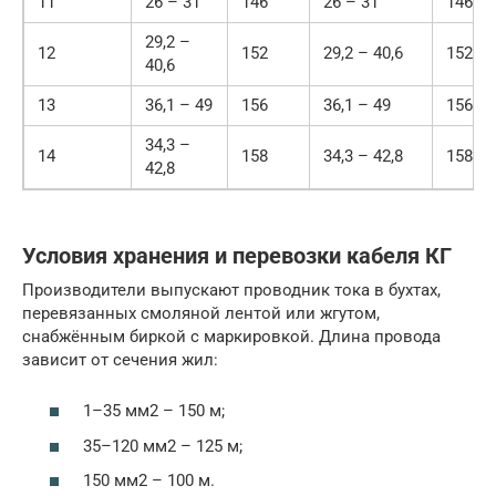
11
26 – 31
146
26 – 31
146
29,2 –
12
152
29,2 – 40,6
152
40,6
13
36,1 – 49
156
36,1 – 49
156
34,3 –
14
158
34,3 – 42,8
158
42,8
Условия хранения и перевозки кабеля КГ
Производители выпускают проводник тока в бухтах,
перевязанных смоляной лентой или жгутом,
снабжённым биркой с маркировкой. Длина провода
зависит от сечения жил:
1–35 мм2 – 150 м;
35–120 мм2 – 125 м;
150 мм2 – 100 м.