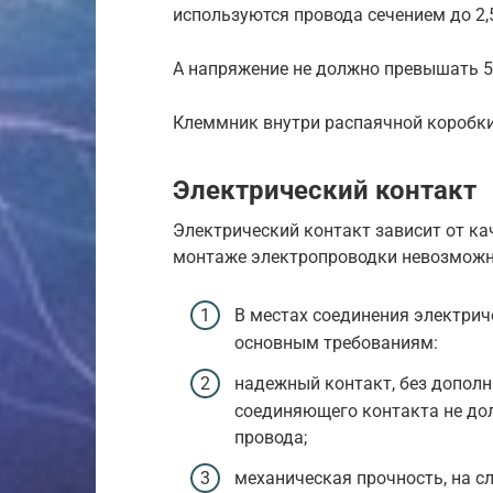
используются провода сечением до 2,
А напряжение не должно превышать 5
Клеммник внутри распаячной коробки
Электрический контакт
Электрический контакт зависит от ка
монтаже электропроводки невозможно
В местах соединения электри
основным требованиям:
надежный контакт, без дополн
соединяющего контакта не до
провода;
механическая прочность, на с