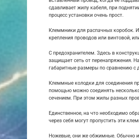
вставленный провод, когда ее подда
сдавливает жилу кабеля, при подняти
процесс установки очень прост.
Клеммники для распачных коробок. И
крепления проводов или винтовой, ил
С предохранителем. Здесь в конструк
защищает сеть от перенапряжения. Н
габаритные размеры по сравнению с 
Клеммные колодки для соединения про
помощью можно соединять несколько
сечением. При этом жилы разных пров
Единственное, на что необходимо обр
через себя могут пропустить эти кле
Ножевые, они же обжимные. Обычно их