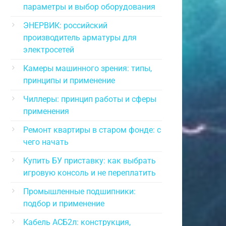
параметры и выбор оборудования
ЭНЕРВИК: российский
производитель арматуры для
электросетей
Камеры машинного зрения: типы,
принципы и применение
Чиллеры: принцип работы и сферы
применения
Ремонт квартиры в старом фонде: с
чего начать
Купить БУ приставку: как выбрать
игровую консоль и не переплатить
Промышленные подшипники:
подбор и применение
Кабель АСБ2л: конструкция,