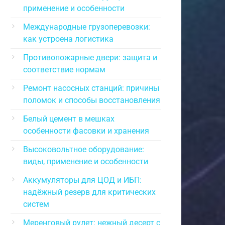
применение и особенности
Международные грузоперевозки:
как устроена логистика
Противопожарные двери: защита и
соответствие нормам
Ремонт насосных станций: причины
поломок и способы восстановления
Белый цемент в мешках
особенности фасовки и хранения
Высоковольтное оборудование:
виды, применение и особенности
Аккумуляторы для ЦОД и ИБП:
надёжный резерв для критических
систем
Меренговый рулет: нежный десерт с