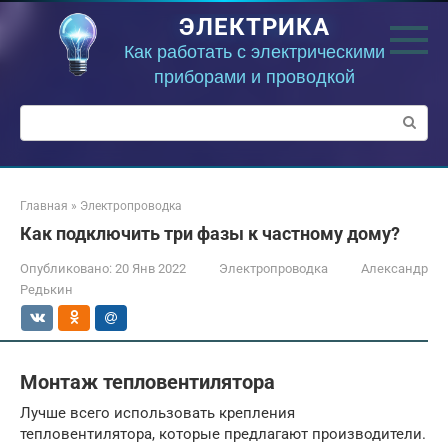
Перейти
ЭЛЕКТРИКА
к
контенту
Как работать с электрическими
приборами и проводкой
Поиск:
Главная
»
Электропроводка
Как подключить три фазы к частному дому?
Опубликовано:
20 Янв 2022
Электропроводка
Александр
Редькин
Монтаж тепловентилятора
Лучше всего использовать крепления
тепловентилятора, которые предлагают производители.