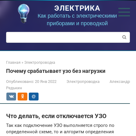
Перейти
ЭЛЕКТРИКА
к
контенту
Как работать с электрическими
приборами и проводкой
Поиск:
Главная
»
Электропроводка
Почему срабатывает узо без нагрузки
Опубликовано:
20 Янв 2022
Электропроводка
Александр
Редькин
Что делать, если отключается УЗО
Так как подключение УЗО выполняется строго по
определенной схеме, то и алгоритм определения