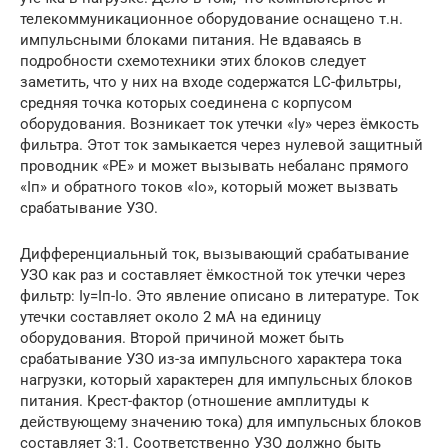
телекоммуникационное оборудование оснащено т.н.
импульсными блоками питания. Не вдаваясь в
подробности схемотехники этих блоков следует
заметить, что у них на входе содержатся LC-фильтры,
средняя точка которых соединена с корпусом
оборудования. Возникает ток утечки «Iy» через ёмкость
фильтра. Этот ток замыкается через нулевой защитный
проводник «PE» и может вызывать небаланс прямого
«Iп» и обратного токов «Iо», который может вызвать
срабатывание УЗО.
Дифференциальный ток, вызывающий срабатывание
УЗО как раз и составляет ёмкостной ток утечки через
фильтр: Iy=Iп-Iо. Это явление описано в литературе. Ток
утечки составляет около 2 мА на единицу
оборудования. Второй причиной может быть
срабатывание УЗО из-за импульсного характера тока
нагрузки, который характерен для импульсных блоков
питания. Крест-фактор (отношение амплитуды к
действующему значению тока) для импульсных блоков
составляет 3:1. Соответственно УЗО должно быть