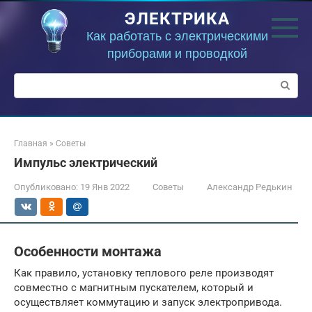
Перейти
ЭЛЕКТРИКА
к
контенту
Как работать с электрическими
приборами и проводкой
Поиск:
Главная
»
Советы
Импульс электрический
Опубликовано:
19 Янв 2022
Советы
Александр Редькин
Особенности монтажа
Как правило, установку теплового реле производят
совместно с магнитным пускателем, который и
осуществляет коммутацию и запуск электропривода.