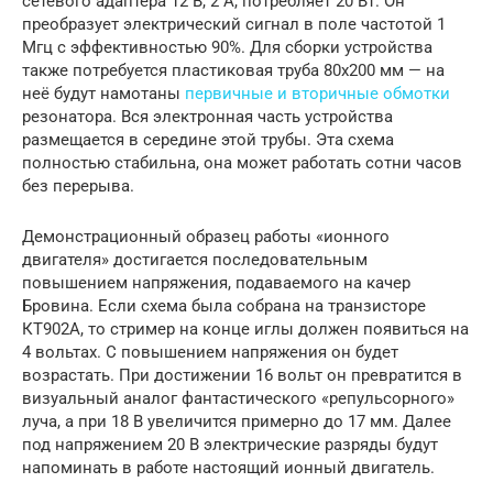
сетевого адаптера 12 В, 2 А, потребляет 20 Вт. Он
преобразует электрический сигнал в поле частотой 1
Мгц с эффективностью 90%. Для сборки устройства
также потребуется пластиковая труба 80х200 мм — на
неё будут намотаны
первичные и вторичные обмотки
резонатора. Вся электронная часть устройства
размещается в середине этой трубы. Эта схема
полностью стабильна, она может работать сотни часов
без перерыва.
Демонстрационный образец работы «ионного
двигателя» достигается последовательным
повышением напряжения, подаваемого на качер
Бровина. Если схема была собрана на транзисторе
КТ902А, то стример на конце иглы должен появиться на
4 вольтах. С повышением напряжения он будет
возрастать. При достижении 16 вольт он превратится в
визуальный аналог фантастического «репульсорного»
луча, а при 18 В увеличится примерно до 17 мм. Далее
под напряжением 20 В электрические разряды будут
напоминать в работе настоящий ионный двигатель.