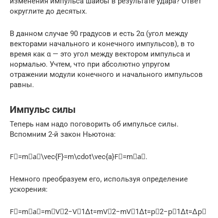
изменения импульса шайбы в результате удара? Ответ
округлите до десятых.
В данном случае 90 градусов и есть 2α (угол между
векторами начального и конечного импульсов), в то
время как α — это угол между вектором импульса и
нормалью. Учтем, что при абсолютно упругом
отражении модули конечного и начального импульсов
равны.
Импульс силы
Теперь нам надо поговорить об импульсе силы.
Вспомним 2-й закон Ньютона:
F⃗=m⋅a⃗\vec{F}=m\cdot\vec{a}F⃗=m⋅a⃗.
Немного преобразуем его, используя определение
ускорения:
F⃗=m⋅a⃗=m⋅V⃗2−V⃗1Δt=mV⃗2−mV⃗1Δt=p⃗2−p⃗1Δt=Δp⃗