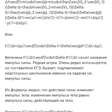
Δt\vec{F}=m\cdot\vec{a}=m\cdot\frac{\vec{V}_2-\vec{V}_1}
{\Delta t}=\frac{m\vec{V}_2-m\vec{V}_1}{\Delta
t}=\frac{\vec{p}_2-\vec{p}_1}{\Delta t}=\frac{\Delta\vec{p}}
{\Delta t}F⃗=m⋅a⃗=m⋅ΔtV⃗2​−V⃗1​​=ΔtmV⃗2​−mV⃗1​​=Δtp⃗​2​
−p⃗​1​​=ΔtΔp⃗​​.
Или:
F⃗⋅Δt=Δp⃗\vec{F}\cdot\Delta t=\Delta\vec{p}F⃗⋅Δt=Δp⃗​.
Величина F⃗⋅Δt\vec{F}\cdot\Delta tF⃗⋅Δt носит название
импульс силы. Редкая штука. Очень редко используется,
но составители ЕГЭ, бывает, подлавливают
недотошных школьников именно на задачах на
импульс силы.
Из формулы видно, что действие силы изменяет
импульс тела: изменение импульса тела равно
импульсу силы, действующей на тело.