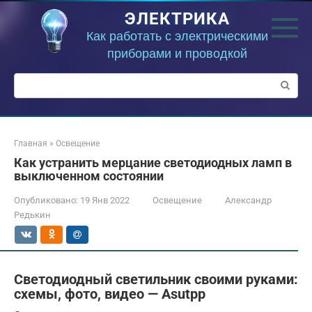
Перейти
ЭЛЕКТРИКА
к
контенту
Как работать с электрическими
приборами и проводкой
Поиск:
Главная
»
Освещение
Как устранить мерцание светодиодных ламп в
выключенном состоянии
Опубликовано:
19 Янв 2022
Освещение
Александр
Редькин
Светодиодный светильник своими руками:
схемы, фото, видео — Asutpp