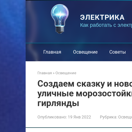
Перейти
к
ЭЛЕКТРИКА
контенту
Как работать с элек
Главная
Освещение
Советы
Главная
»
Освещение
Создаем сказку и нов
уличные морозостойк
гирлянды
Опубликовано:
19 Янв 2022
Рубрика:
Освещ