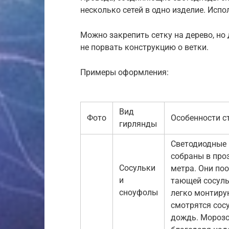
несколько сетей в одно изделие. Исп
Можно закрепить сетку на дерево, но
не порвать конструкцию о ветки.
Примеры оформления:
Вид
Фото
Особенности с
гирлянды
Светодиодные 
собраны в про
Сосульки
метра. Они по
и
тающей сосуль
сноуфолы
легко монтиру
смотрятся сосу
дождь. Морозо