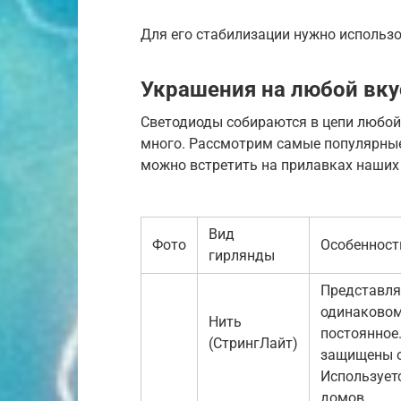
Для его стабилизации нужно использо
Украшения на любой вку
Светодиоды собираются в цепи любой
много. Рассмотрим самые популярные
можно встретить на прилавках наших
Вид
Фото
Особенност
гирлянды
Представля
одинаковом
Нить
постоянное.
(СтрингЛайт)
защищены о
Используетс
домов.