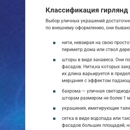
Классификация гирлянд 
Выбор уличных украшений достаточно
по внешнему оформлению, они бываю
нити, невзирая на свою прост
периметр дома или ствол дере
шторы в виде занавеса. Они п
фасадов. Нити,на которых зак
их длина варьируется в преде
мерцания с эффектом падающи
бахрома — уличная светодиод
шторам размером не более 1 м
украшения, имитирующие таяни
сетка в виде водопада или та
фасадов больших площадей, н