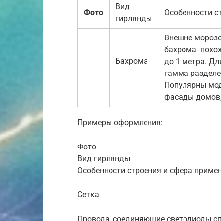
Вид
Фото
Особенности с
гирлянды
Внешне мороз
бахрома похож
Бахрома
до 1 метра. Дл
гамма разделен
Популярны мод
фасады домов,
Примеры оформления:
Фото
Вид гирлянды
Особенности строения и сфера приме
Сетка
Провода, соединяющие светодиоды сп