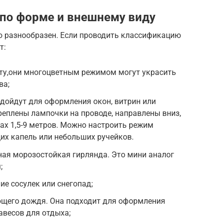
по форме и внешнему виду
 разнообразен. Если проводить классификацию
т:
оту,они многоцветным режимом могут украсить
ва;
одойдут для оформления окон, витрин или
реплены лампочки на проводе, направлены вниз,
лах 1,5-9 метров. Можно настроить режим
х капель или небольших ручейков.
ная морозостойкая гирлянда. Это мини аналог
;
е сосулек или снегопад;
ющего дождя. Она подходит для оформления
авесов для отдыха;