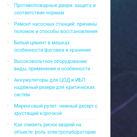
Противопожарные двери: защита и
соответствие нормам
Ремонт насосных станций: причины
поломок и способы восстановления
Белый цемент в мешках
особенности фасовки и хранения
Высоковольтное оборудование:
виды, применение и особенности
Аккумуляторы для ЦОД и ИБП:
надёжный резерв для критических
систем
Меренговый рулет: нежный десерт с
хрустящей корочкой
Как снизить риски аварий на
объекте: роль электролаборатории