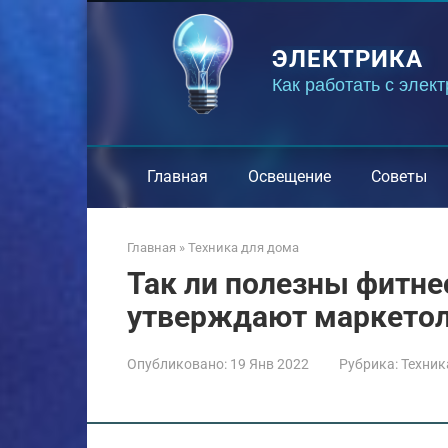
Перейти
к
ЭЛЕКТРИКА
контенту
Как работать с элек
Главная
Освещение
Советы
Главная
»
Техника для дома
Так ли полезны фитне
утверждают маркетол
Опубликовано:
19 Янв 2022
Рубрика:
Техник