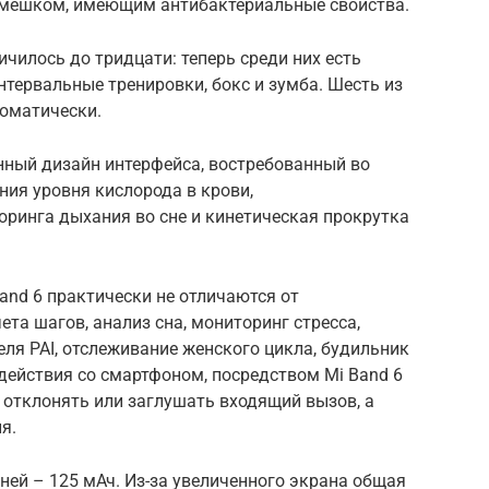
емешком, имеющим антибактериальные свойства.
чилось до тридцати: теперь среди них есть
тервальные тренировки, бокс и зумба. Шесть из
томатически.
нный дизайн интерфейса, востребованный во
ия уровня кислорода в крови,
ринга дыхания во сне и кинетическая прокрутка
and 6 практически не отличаются от
та шагов, анализ сна, мониторинг стресса,
еля PAI, отслеживание женского цикла, будильник
одействия со смартфоном, посредством Mi Band 6
 отклонять или заглушать входящий вызов, а
я.
ей – 125 мАч. Из-за увеличенного экрана общая