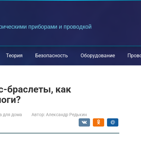
трическими приборами и проводкой
Теория
Безопасность
Оборудование
Пров
с-браслеты, как
оги?
а для дома
Автор:
Александр Редькин