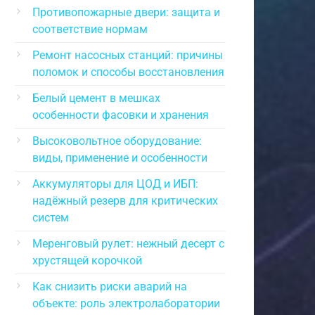
Противопожарные двери: защита и
соответствие нормам
Ремонт насосных станций: причины
поломок и способы восстановления
Белый цемент в мешках
особенности фасовки и хранения
Высоковольтное оборудование:
виды, применение и особенности
Аккумуляторы для ЦОД и ИБП:
надёжный резерв для критических
систем
Меренговый рулет: нежный десерт с
хрустящей корочкой
Как снизить риски аварий на
объекте: роль электролаборатории