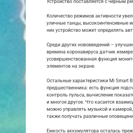
Устройство поставляется с черным р
Количество режимов активности увели
уличные танцы, высокоинтенсивные ин
них устройство может определять ав
Среди других нововведений – улучше
времена коронавируса датчик измерен
усовершенствованная функция монито
элементов на экране.
Остальные характеристики Mi Smart B
предшественника: есть функция подсче
контроль пульса, вычисление показат
и многое другое. Что касается взаим
можно управлять музыкой и камерой,
также получать различные оповещени
Емкость аккумулятора осталась прежн