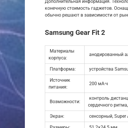
Дополнительная информация. Техноло
конечную стоимость гаджетов. Оснаща
обычно решают в зависимости от рын
Samsung Gear Fit 2
Материалы
анодированный а
корпуса:
Платформа:
устройства Samsun
Источник
200 мА∙ч
питания:
контроль дистанци
Возможности:
сердечного ритма,
Экран:
сенсорный, Super 
Размеры:
51.2×24.5 мм