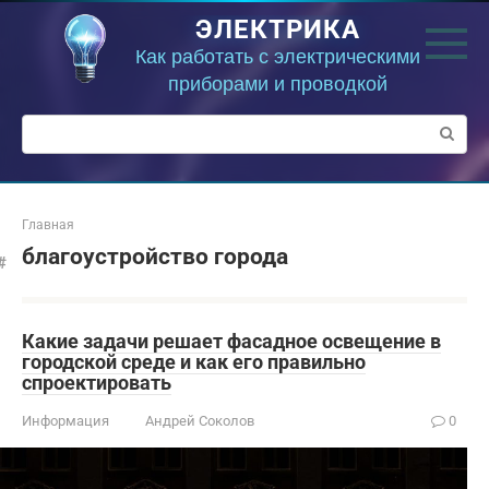
Перейти
ЭЛЕКТРИКА
к
контенту
Как работать с электрическими
приборами и проводкой
Поиск:
Главная
благоустройство города
Какие задачи решает фасадное освещение в
городской среде и как его правильно
спроектировать
Информация
Андрей Соколов
0