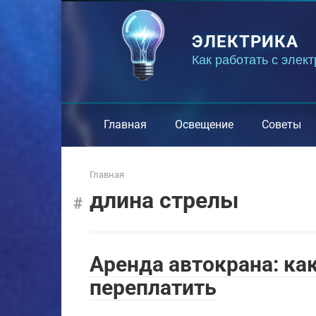
Перейти
к
ЭЛЕКТРИКА
контенту
Как работать с элек
Главная
Освещение
Советы
Главная
длина стрелы
Аренда автокрана: как
переплатить