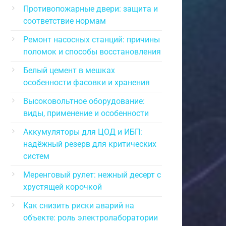
Противопожарные двери: защита и
соответствие нормам
Ремонт насосных станций: причины
поломок и способы восстановления
Белый цемент в мешках
особенности фасовки и хранения
Высоковольтное оборудование:
виды, применение и особенности
Аккумуляторы для ЦОД и ИБП:
надёжный резерв для критических
систем
Меренговый рулет: нежный десерт с
хрустящей корочкой
Как снизить риски аварий на
объекте: роль электролаборатории