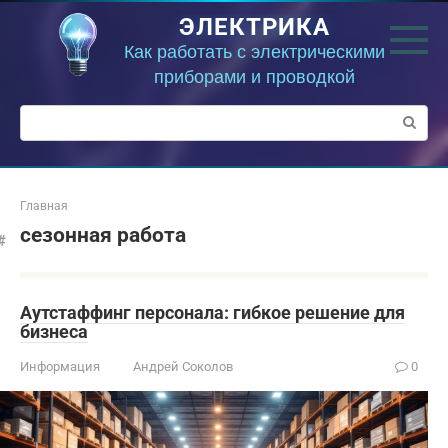
Перейти
ЭЛЕКТРИКА
к
контенту
Как работать с электрическими
приборами и проводкой
Поиск:
Главная
сезонная работа
Аутстаффинг персонала: гибкое решение для
бизнеса
Информация
Андрей Соколов
0