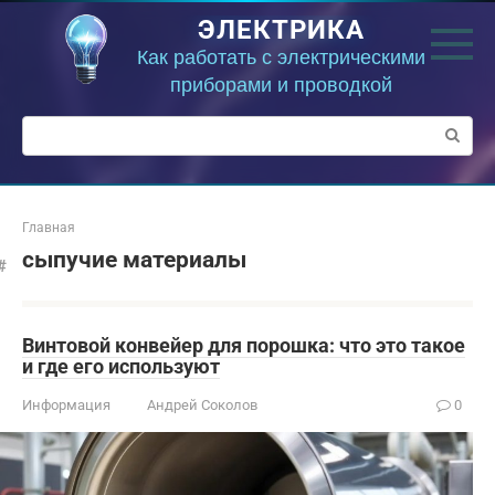
Перейти
ЭЛЕКТРИКА
к
контенту
Как работать с электрическими
приборами и проводкой
Поиск:
Главная
сыпучие материалы
Винтовой конвейер для порошка: что это такое
и где его используют
Информация
Андрей Соколов
0