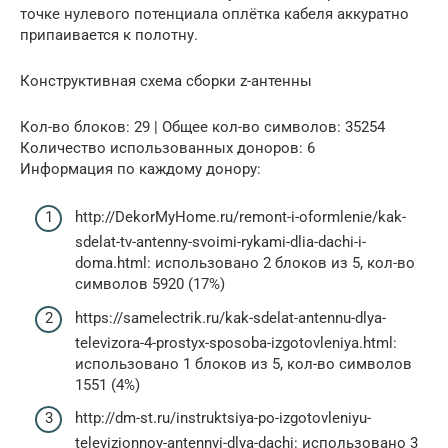
точке нулевого потенциала оплётка кабеля аккуратно
припаивается к полотну.
Конструктивная схема сборки z-антенны
Кол-во блоков: 29 | Общее кол-во символов: 35254
Количество использованных доноров: 6
Информация по каждому донору:
http://DekorMyHome.ru/remont-i-oformlenie/kak-
sdelat-tv-antenny-svoimi-rykami-dlia-dachi-i-
doma.html: использовано 2 блоков из 5, кол-во
символов 5920 (17%)
https://samelectrik.ru/kak-sdelat-antennu-dlya-
televizora-4-prostyx-sposoba-izgotovleniya.html:
использовано 1 блоков из 5, кол-во символов
1551 (4%)
http://dm-st.ru/instruktsiya-po-izgotovleniyu-
televizionnoy-antennyi-dlya-dachi: использовано 3