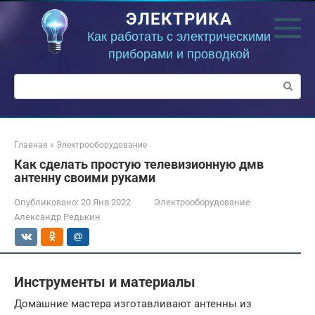
Перейти
ЭЛЕКТРИКА
к
контенту
Как работать с электрическими
приборами и проводкой
Поиск:
Главная
»
Электрооборудование
Как сделать простую телевизионную дмв
антенну своими руками
Опубликовано:
20 Янв 2022
Электрооборудование
Александр Редькин
Инструменты и материалы
Домашние мастера изготавливают антенны из