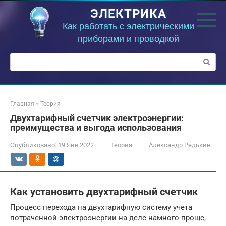
Перейти
ЭЛЕКТРИКА
к
контенту
Как работать с электрическими
приборами и проводкой
Поиск:
Главная
»
Теория
Двухтарифный счетчик электроэнергии:
преимущества и выгода использования
Опубликовано:
19 Янв 2022
Теория
Александр Редькин
Как установить двухтарифный счетчик
Процесс перехода на двухтарифную систему учета
потраченной электроэнергии на деле намного проще,