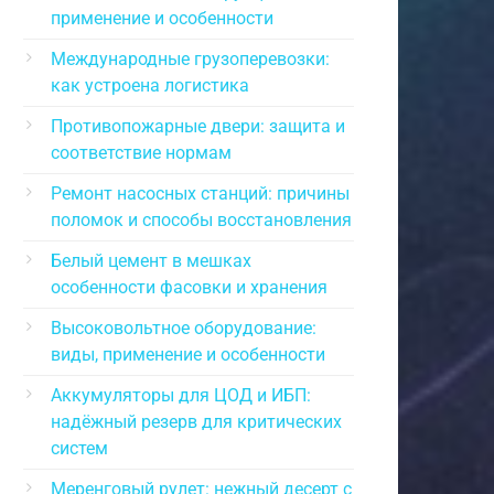
применение и особенности
Международные грузоперевозки:
как устроена логистика
Противопожарные двери: защита и
соответствие нормам
Ремонт насосных станций: причины
поломок и способы восстановления
Белый цемент в мешках
особенности фасовки и хранения
Высоковольтное оборудование:
виды, применение и особенности
Аккумуляторы для ЦОД и ИБП:
надёжный резерв для критических
систем
Меренговый рулет: нежный десерт с