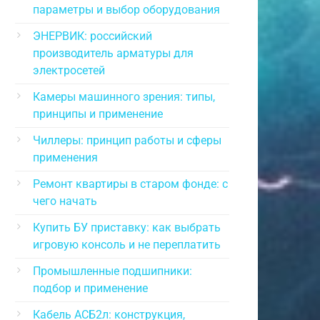
параметры и выбор оборудования
ЭНЕРВИК: российский
производитель арматуры для
электросетей
Камеры машинного зрения: типы,
принципы и применение
Чиллеры: принцип работы и сферы
применения
Ремонт квартиры в старом фонде: с
чего начать
Купить БУ приставку: как выбрать
игровую консоль и не переплатить
Промышленные подшипники:
подбор и применение
Кабель АСБ2л: конструкция,