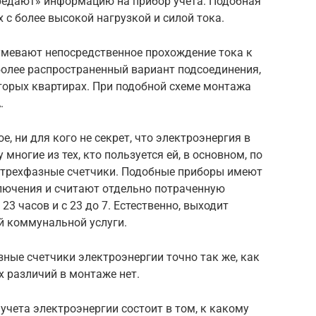
редают» информацию на прибор учета. Подобная
 с более высокой нагрузкой и силой тока.
мевают непосредственное прохождение тока к
более распространенный вариант подсоединения,
торых квартирах. При подобной схеме монтажа
.
е, ни для кого не секрет, что электроэнергия в
многие из тех, кто пользуется ей, в основном, по
 трехфазные счетчики. Подобные приборы имеют
лючения и считают отдельно потраченную
23 часов и с 23 до 7. Естественно, выходит
й коммунальной услуги.
ые счетчики электроэнергии точно так же, как
 различий в монтаже нет.
чета электроэнергии состоит в том, к какому