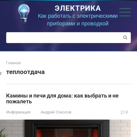
Перейти
ЭЛЕКТРИКА
к
контенту
Как работать с электрическими
приборами и проводкой
Поиск:
Главная
теплоотдача
Камины и печи для дома: как выбрать и не
пожалеть
Информация
Андрей Соколов
0