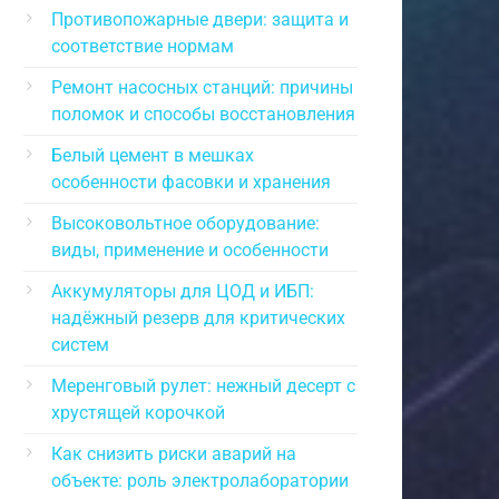
Противопожарные двери: защита и
соответствие нормам
Ремонт насосных станций: причины
поломок и способы восстановления
Белый цемент в мешках
особенности фасовки и хранения
Высоковольтное оборудование:
виды, применение и особенности
Аккумуляторы для ЦОД и ИБП:
надёжный резерв для критических
систем
Меренговый рулет: нежный десерт с
хрустящей корочкой
Как снизить риски аварий на
объекте: роль электролаборатории