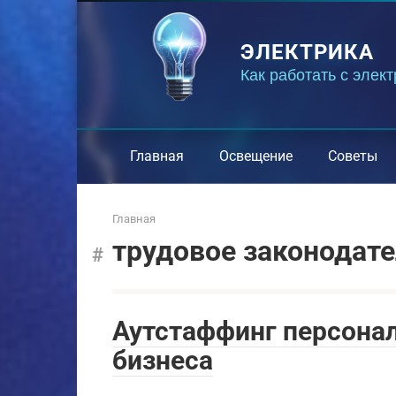
Перейти
к
ЭЛЕКТРИКА
контенту
Как работать с элек
Главная
Освещение
Советы
Главная
трудовое законодат
Аутстаффинг персонал
бизнеса