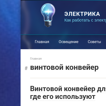
Перейти
к
ЭЛЕКТРИКА
контенту
Как работать с элек
Главная
Освещение
Советы
Главная
винтовой конвейер
Винтовой конвейер для
где его используют