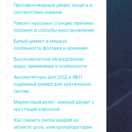
Противопожарные двери: защита и
соответствие нормам
Ремонт насосных станций: причины
поломок и способы восстановления
Белый цемент в мешках
особенности фасовки и хранения
Высоковольтное оборудование:
виды, применение и особенности
Аккумуляторы для ЦОД и ИБП:
надёжный резерв для критических
систем
Меренговый рулет: нежный десерт с
хрустящей корочкой
Как снизить риски аварий на
объекте: роль электролаборатории