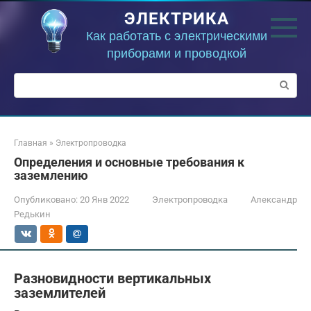
Перейти
ЭЛЕКТРИКА
к
контенту
Как работать с электрическими
приборами и проводкой
Поиск:
Главная
»
Электропроводка
Определения и основные требования к
заземлению
Опубликовано:
20 Янв 2022
Электропроводка
Александр
Редькин
Разновидности вертикальных
заземлителей