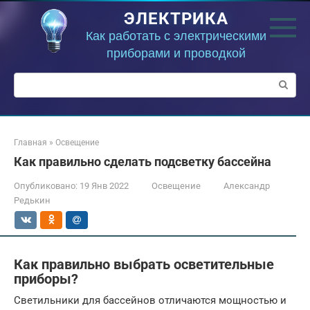
Перейти
ЭЛЕКТРИКА
к
контенту
Как работать с электрическими
приборами и проводкой
Поиск:
Главная
»
Освещение
Как правильно сделать подсветку бассейна
Опубликовано:
19 Янв 2022
Освещение
Александр
Редькин
Как правильно выбрать осветительные
приборы?
Светильники для бассейнов отличаются мощностью и