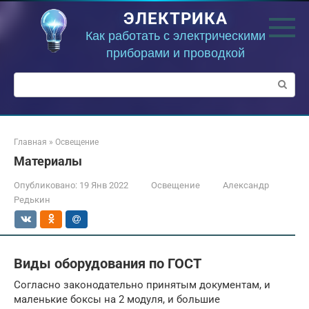
Перейти
ЭЛЕКТРИКА
к
контенту
Как работать с электрическими
приборами и проводкой
Поиск:
Главная
»
Освещение
Материалы
Опубликовано:
19 Янв 2022
Освещение
Александр
Редькин
Виды оборудования по ГОСТ
Согласно законодательно принятым документам, и
маленькие боксы на 2 модуля, и большие