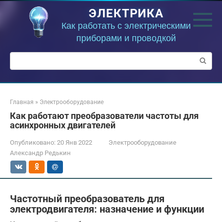
Перейти
ЭЛЕКТРИКА
к
контенту
Как работать с электрическими
приборами и проводкой
Поиск:
Главная
»
Электрооборудование
Как работают преобразователи частоты для
асинхронных двигателей
Опубликовано:
20 Янв 2022
Электрооборудование
Александр Редькин
Частотный преобразователь для
электродвигателя: назначение и функции