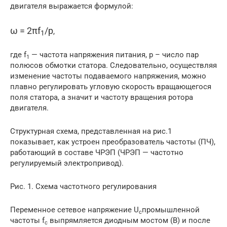
двигателя выражается формулой:
ω = 2πf
/р
,
1
где f
— частота напряжения питания, р – число пар
1
полюсов обмотки статора. Следовательно, осуществляя
изменение частоты подаваемого напряжения, можно
плавно регулировать угловую скорость вращающегося
поля статора, а значит и частоту вращения ротора
двигателя.
Структурная схема, представленная на рис.1
показывает, как устроен преобразователь частоты (ПЧ),
работающий в составе ЧРЭП (ЧРЭП — частотно
регулируемый электропривод).
Рис. 1. Схема частотного регулирования
Переменное сетевое напряжение U
промышленной
c
частоты f
выпрямляется диодным мостом (В) и после
c