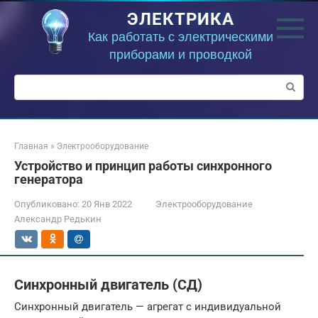
Перейти
ЭЛЕКТРИКА
к
контенту
Как работать с электрическими
приборами и проводкой
Поиск:
Главная
»
Электрооборудование
Устройство и принцип работы синхронного
генератора
Опубликовано:
20 Янв 2022
Электрооборудование
Александр Редькин
Синхронный двигатель (СД)
Синхронный двигатель — агрегат с индивидуальной