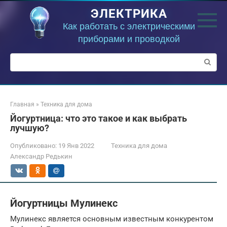
Перейти
ЭЛЕКТРИКА
к
контенту
Как работать с электрическими
приборами и проводкой
Поиск:
Главная
»
Техника для дома
Йогуртница: что это такое и как выбрать
лучшую?
Опубликовано:
19 Янв 2022
Техника для дома
Александр Редькин
Йогуртницы Мулинекс
Мулинекс является основным известным конкурентом