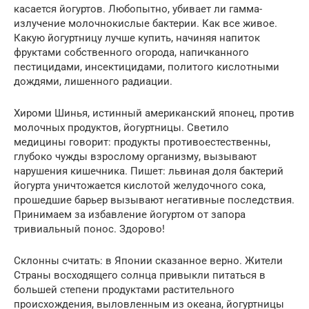
касается йогуртов. Любопытно, убивает ли гамма-
излучение молочнокислые бактерии. Как все живое.
Какую йогуртницу лучше купить, начиняя напиток
фруктами собственного огорода, напичканного
пестицидами, инсектицидами, политого кислотными
дождями, лишенного радиации.
Хироми Шинья, истинный американский японец, против
молочных продуктов, йогуртницы. Светило
медицины говорит: продукты противоестественны,
глубоко чужды взрослому организму, вызывают
нарушения кишечника. Пишет: львиная доля бактерий
йогурта уничтожается кислотой желудочного сока,
прошедшие барьер вызывают негативные последствия.
Принимаем за избавление йогуртом от запора
тривиальный понос. Здорово!
Склонны считать: в Японии сказанное верно. Жители
Страны восходящего солнца привыкли питаться в
большей степени продуктами растительного
происхождения, выловленным из океана, йогуртницы