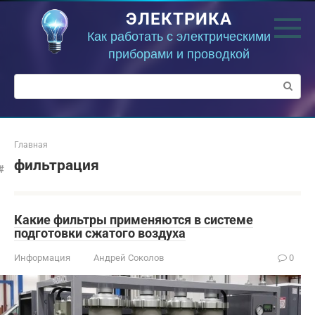
Перейти
ЭЛЕКТРИКА
к
контенту
Как работать с электрическими
приборами и проводкой
Поиск:
Главная
фильтрация
Какие фильтры применяются в системе
подготовки сжатого воздуха
Информация
Андрей Соколов
0