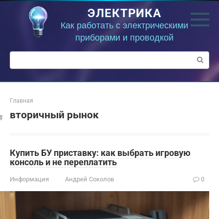
Перейти
ЭЛЕКТРИКА
к
контенту
Как работать с электрическими
приборами и проводкой
Поиск:
Главная
вторичный рынок
Купить БУ приставку: как выбрать игровую
консоль и не переплатить
Информация
Андрей Соколов
0