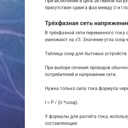
При включении в цепь активной нагруз
присутствия сдвига фаз между U и I п
Трёхфазная сеть напряжени
В трёхфазной сети переменного тока 
умножают на √3. Значение угла cosφ 
Таблица cosφ для бытовых устройств
При выборе сечения проводов обычн
потребителей и напряжение сети.
Нужна только сила тока формула чер
I = P / (U *cosφ).
У формулы для расчёта тока, исполь
составляющие: