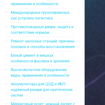
применение и особенности
Международные грузоперевозки:
как устроена логистика
Противопожарные двери: защита и
соответствие нормам
Ремонт насосных станций: причины
поломок и способы восстановления
Белый цемент в мешках
особенности фасовки и хранения
Высоковольтное оборудование:
виды, применение и особенности
Аккумуляторы для ЦОД и ИБП:
надёжный резерв для критических
систем
Меренговый рулет: нежный десерт с