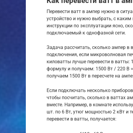
Как перевести ватт в ам
Перевести ватт в ампер нужно в ситу
устройство и нужно выбрать, с каки
инструкции по эксплуатации ясно, ск
подключаемый к однофазной сети.
Задача рассчитать, сколько ампер в в
подключения, если микроволновая печ
киловатты лучше перевести в ватты: 1
формулу и получаем: 1500 Вт / 220 В 
получаем 1500 Вт в пересчете на ампе
Если подключать несколько приборов
чтобы посчитать, сколько в ваттах а
вместе. Например, в комнате исполь
шт. по 6 Вт, утюг мощностью 2 кВт и 
перевести в ватты, получается: