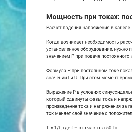
Мощность при токах: по
Расчет падения напряжения в кабеле
Когда возникает необходимость рассч
установленное оборудование, нужно п
значением P при подаче постоянного 
Формула P при постоянном токе пока
значений I и U. При этом момент вре
Выражение P в условиях синусоидальн
который сдвинуты фазы тока и напряж
произведение тока и напряжения за п
ток меняет своё значение с положите
Т = 1/f, где f – это частота 50 Гц.