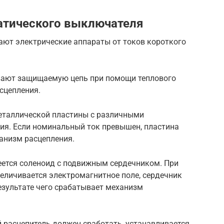
атического выключателя
ют электрические аппараты от токов короткого
вают защищаемую цепь при помощи теплового
сцепления.
металлической пластины с различными
я. Если номинальный ток превышен, пластина
ханизм расцепления.
еется соленоид с подвижным сердечником. При
величивается электромагнитное поле, сердечник
результате чего срабатывает механизм
 расцепитель должен сработать, устанавливается