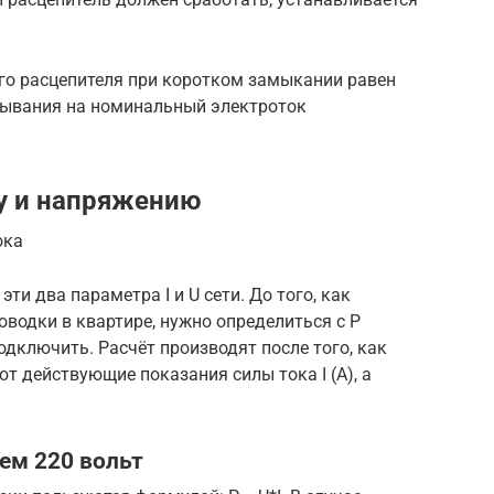
го расцепителя при коротком замыкании равен
тывания на номинальный электроток
у и напряжению
ока
ти два параметра I и U сети. До того, как
оводки в квартире, нужно определиться с P
одключить. Расчёт производят после того, как
 действующие показания силы тока I (А), а
ем 220 вольт