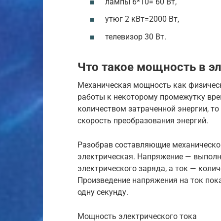
лампы 6*10= 60 Вт,
утюг 2 кВт=2000 Вт,
телевизор 30 Вт.
Что такое мощность в э
Механическая мощность как физичес
работы к некоторому промежутку вре
количеством затраченной энергии, то
скорость преобразования энергий.
Разобрав составляющие механической
электрическая. Напряжение — выполн
электрического заряда, а ток — колич
Произведение напряжения на ток пок
одну секунду.
Мощность электрического тока