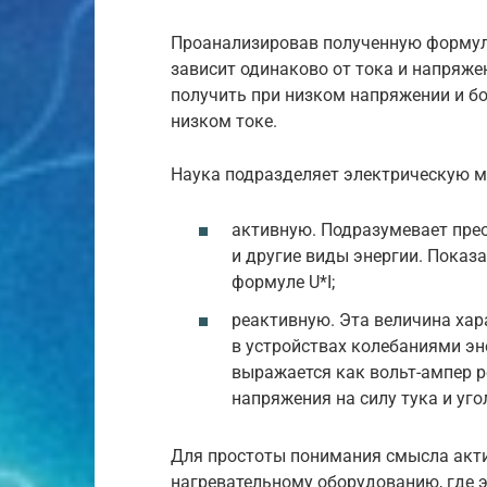
Проанализировав полученную формулу
зависит одинаково от тока и напряжен
получить при низком напряжении и б
низком токе.
Наука подразделяет электрическую м
активную. Подразумевает пре
и другие виды энергии. Показ
формуле U*I;
реактивную. Эта величина хар
в устройствах колебаниями эн
выражается как вольт-ампер р
напряжения на силу тука и уго
Для простоты понимания смысла акти
нагревательному оборудованию, где э