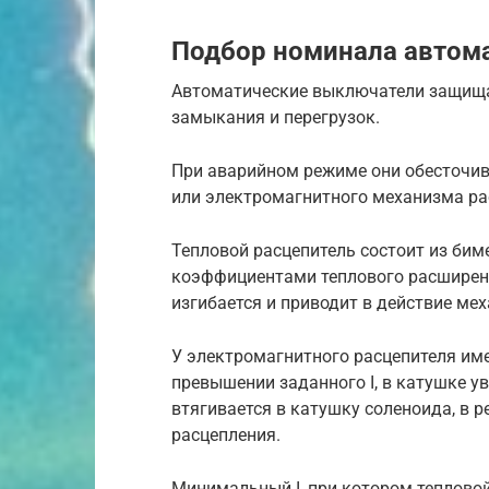
Подбор номинала автом
Автоматические выключатели защища
замыкания и перегрузок.
При аварийном режиме они обесточи
или электромагнитного механизма ра
Тепловой расцепитель состоит из би
коэффициентами теплового расширени
изгибается и приводит в действие ме
У электромагнитного расцепителя им
превышении заданного I, в катушке у
втягивается в катушку соленоида, в 
расцепления.
Минимальный I, при котором тепловой