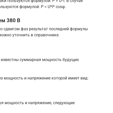
ки пользуются формулой: P = U*I. В случае
ользуются формулой: P = U*I* cosφ.
ем 380 В
со сдвигом фаз результат последней формулы
можно уточнить в справочнике.
о известны суммарная мощность будущих
ез мощность и напряжение которой имеет вид:
зуя мощность и напряжение, следующие