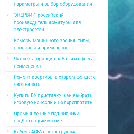
параметры и выбор оборудования
ЭНЕРВИК: российский
производитель арматуры для
электросетей
Камеры машинного зрения: типы,
принципы и применение
Чиллеры: принцип работы и сферы
применения
Ремонт квартиры в старом фонде: с
чего начать
Купить БУ приставку: как выбрать
игровую консоль и не переплатить
Промышленные подшипники:
подбор и применение
Кабель АСБ2л: конструкция,