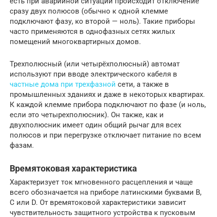
есть при аварийной ситуации происходит отключение
сразу двух полюсов (обычно к одной клемме
подключают фазу, ко второй — ноль). Такие приборы
часто применяются в однофазных сетях жилых
помещений многоквартирных домов.
Трехполюсный (или четырёхполюсный) автомат
используют при вводе электрического кабеля в
частные дома при трехфазной
сети, а также в
промышленных зданиях и даже в некоторых квартирах.
К каждой клемме прибора подключают по фазе (и ноль,
если это четырехполюсник). Он также, как и
двухполюсник имеет один общий рычаг для всех
полюсов и при перегрузке отключает питание по всем
фазам.
Времятоковая характеристика
Характеризует ток мгновенного расцепления и чаще
всего обозначается на приборе латинскими буквами B,
C или D. От времятоковой характеристики зависит
чувствительность защитного устройства к пусковым