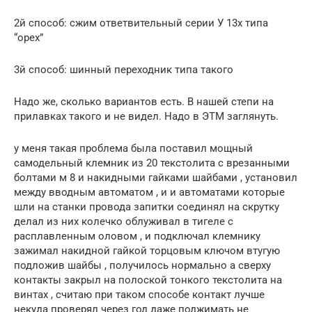
2й способ: сжим ответвительный серии У 13х типа
“орех”
3й способ: шинный переходник типа такого
Надо же, сколько вариантов есть. В нашей степи на
прилавках такого и не видел. Надо в ЭТМ заглянуть.
у меня такая проблема была поставил мощный
самодельный клемник из 20 текстолита с врезанными
болтами м 8 и накидными гайками шайбами , установил
между вводным автоматом , и и автоматами которые
шли на станки проводa запитки соединял на скрутку
делал из них колечко облуживал в тигеле с
расплавленным оловом , и подключал клемнику
зажимал накидной гайкой торцовым ключом втугую
подложив шайбы , получилось нормально а сверху
контакты закрыл на полоской тонкого текстолита на
винтах , считаю при таком способе контакт лучше
некуда проверял через год даже поджимать не