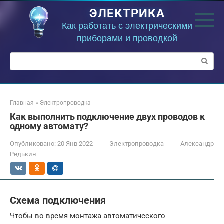
Перейти
ЭЛЕКТРИКА
к
контенту
Как работать с электрическими
приборами и проводкой
Поиск:
Главная
»
Электропроводка
Как выполнить подключение двух проводов к
одному автомату?
Опубликовано:
20 Янв 2022
Электропроводка
Александр
Редькин
Схема подключения
Чтобы во время монтажа автоматического