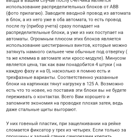
ввода в вашем случае послу счетчика является
использование распределительных блоков от ABB
(фото прилагаю). Заводите вводной провод из автомата
в блок, а из него уже в оба автомата, то есть провод
после пу (прибор учета) сразу попадает на
распределительные блоки, а уже из них поступает на
автоматы. Огромным плюсом этих блоков является
использование шестигранных винтов, которые можно
затянуть намного сильнее чем обычные под отвертку (
та же клемма в автомате или кросс-модуле). Минусом
является цена, так как вам понадобится 4 штуки ( на
каждую фазу и на 0), насколько я помню есть и
трехфазные варианты. Соответственно указанные
блоки на картинках тянут нагрузку в 125 А. Возможно
есть что то новее, но поставив эти блоки вы не будете
переживать о контактах. Всего Вам хорошего и
запомните экономия на проводке плохая затея, ведь
даже стальные щиты выгорают.
У них говеный пластик, при защелкивании на рейке
сломается фиксатор у трех из четырех. Если только за
проушины к задней стенке саморезами крепить.