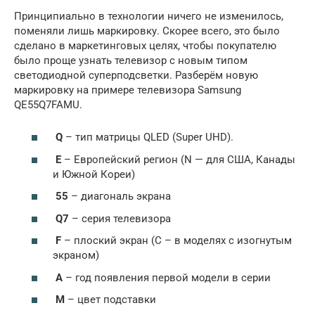
Принципиально в технологии ничего не изменилось,
поменяли лишь маркировку. Скорее всего, это было
сделано в маркетинговых целях, чтобы покупателю
было проще узнать телевизор с новым типом
светодиодной суперподсветки. Разберём новую
маркировку на примере телевизора Samsung
QE55Q7FAMU.
Q
– тип матрицы QLED (Super UHD).
E
– Европейский регион (N — для США, Канады
и Южной Кореи)
55
– диагональ экрана
Q7
– серия телевизора
F
– плоский экран (C – в моделях с изогнутым
экраном)
A
– год появления первой модели в серии
M
– цвет подставки