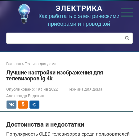
Перейти
ЭЛЕКТРИКА
к
контенту
Как работать с электрическими
приборами и проводкой
Поиск:
Главная
»
Техника для дома
Лучшие настройки изображения для
телевизоров lg 4k
Опубликовано:
19 Янв 2022
Техника для дома
Александр Редькин
Достоинства и недостатки
Популярность OLED-телевизоров среди пользователей