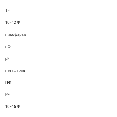
TF
10−12 Ф
пикофарад
пФ
pF
петафарад
ПФ
PF
10−15 Ф