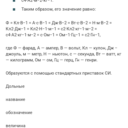
с4⋅А2⋅м−2⋅кг−1.
Таким образом, его значение равно:
Ф = Кл·В−1 = А·с·В−1 = Дж·В−2 = Вт·с·В−2 = Н·м·В−2 =
Кл2·Дж−1 = Кл2·Н−1·м−1 = с2·Кл2·кг−1·м−2 =
с4·А2·кг−1·м−2 = с·Ом−1 = Ом−1·Гц−1 = с2·Гн−1,
где Ф — фарад, А — ампер, В — вольт, Кл — кулон, Дж −
джоуль, м — метр, Н — ньютон, с — секунда, Вт — ватт, кг
— килограмм, Ом — ом, Гц — герц, Гн — генри.
Образуются с помощью стандартных приставок СИ.
Дольные
название
обозначение
величина