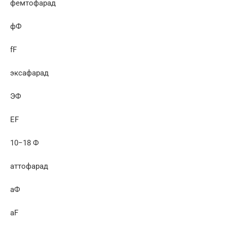
фемтофарад
фФ
fF
эксафарад
ЭФ
EF
10−18 Ф
аттофарад
аФ
aF