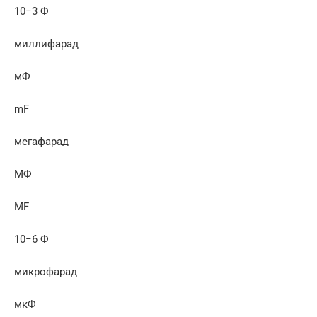
10−3 Ф
миллифарад
мФ
mF
мегафарад
МФ
MF
10−6 Ф
микрофарад
мкФ