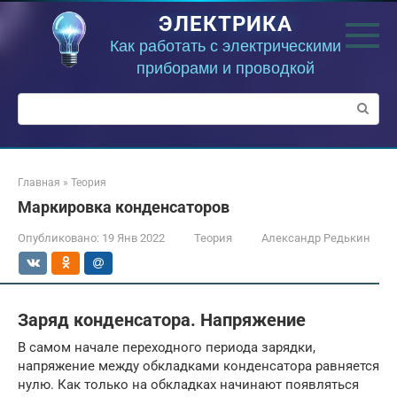
Перейти
ЭЛЕКТРИКА
к
контенту
Как работать с электрическими
приборами и проводкой
Поиск:
Главная
»
Теория
Маркировка конденсаторов
Опубликовано:
19 Янв 2022
Теория
Александр Редькин
Заряд конденсатора. Напряжение
В самом начале переходного периода зарядки,
напряжение между обкладками конденсатора равняется
нулю. Как только на обкладках начинают появляться