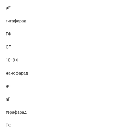
µF
гигафарад
ГФ
GF
10−9 Ф
нанофарад
нФ
nF
терафарад
ТФ