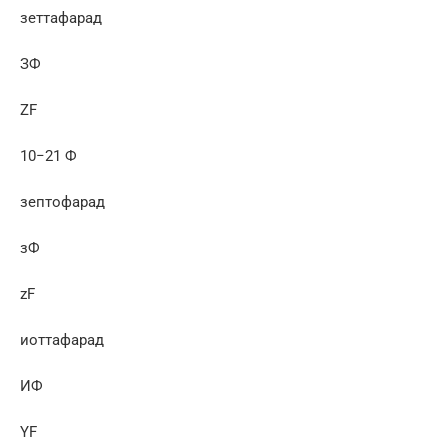
зеттафарад
ЗФ
ZF
10−21 Ф
зептофарад
зФ
zF
иоттафарад
ИФ
YF