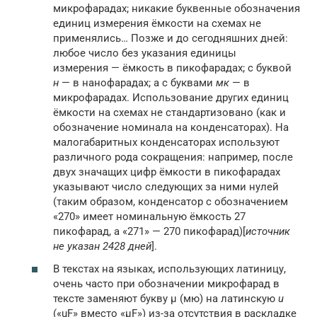
микрофарадах; никакие буквенные обозначения
единиц измерения ёмкости на схемах не
применялись… Позже и до сегодняшних дней:
любое число без указания единицы
измерения — ёмкость в пикофарадах; с буквой
н
— в нанофарадах; а с буквами
мк
— в
микрофарадах. Использование других единиц
ёмкости на схемах не стандартизовано (как и
обозначение номинала на конденсаторах). На
малогабаритных конденсаторах используют
различного рода сокращения: например, после
двух значащих цифр ёмкости в пикофарадах
указывают число следующих за ними нулей
(таким образом, конденсатор с обозначением
«270» имеет номинальную ёмкость 27
пикофарад, а «271» — 270 пикофарад)[
источник
не указан 2428 дней
].
В текстах на языках, использующих латиницу,
очень часто при обозначении микрофарад в
тексте заменяют букву µ (мю) на латинскую
u
(«uF» вместо «µF») из-за отсутствия в раскладке