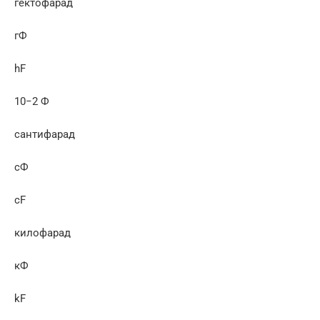
гектофарад
гФ
hF
10−2 Ф
сантифарад
сФ
cF
килофарад
кФ
kF