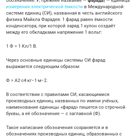
обозначение:
F
; прежнее название —
фара́да
) — единица
измерения электрической ёмкости
в Международной
системе единиц (СИ), названная в честь английского
физика Майкла Фарадея. 1 фарад равен ёмкости
конденсатора, при которой заряд 1 кулон создаёт
между его обкладками напряжение 1 вольт:
1 Ф = 1 Кл/1 В.
Через основные единицы системы СИ фарад
выражается следующим образом:
Ф = А2·с4·кг−1·м−2.
В соответствии с правилами СИ, касающимися
производных единиц, названных по имени учёных,
наименование единицы «фарад» пишется со строчной
буквы, а её обозначение — с заглавной (Ф).
Такое написание обозначения сохраняется и в
обозначениях производных единиц, образованных с