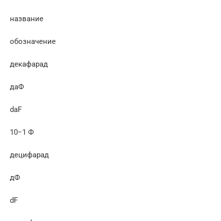
название
обозначение
декафарад
даФ
daF
10−1 Ф
децифарад
дФ
dF