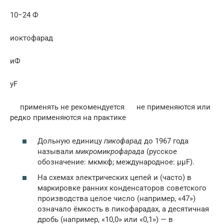
10−24 Ф
иоктофарад
иФ
yF
применять не рекомендуется не применяются или
редко применяются на практике
Дольную единицу
пикофарад
до 1967 года
называли
микромикрофарада
(русское
обозначение: мкмкф; международное: µµF).
На схемах электрических цепей и (часто) в
маркировке ранних конденсаторов советского
производства целое число (например, «47»)
означало ёмкость в пикофарадах, а десятичная
дробь (например, «10,0» или «0,1») — в