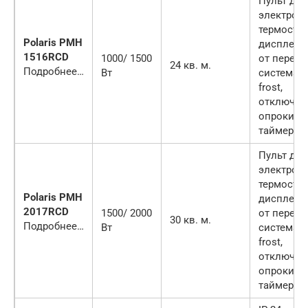
Пульт д/у,
электрон
термостат
Polaris PMH
дисплей, 
1516RCD
1000/ 1500
от перегр
24 кв. м.
Подробнее…
Вт
система An
frost,
отключен
опрокиды
таймер
Пульт д/у,
электрон
термостат
Polaris PMH
дисплей, 
2017RCD
1500/ 2000
от перегр
30 кв. м.
Подробнее…
Вт
система An
frost,
отключен
опрокиды
таймер