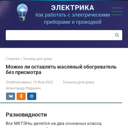
Перейти
ЭЛЕКТРИКА
к
контенту
Как работать с электрическими
приборами и проводкой
Поиск:
Главная
»
Техника для дома
Можно ли оставлять масляный обогреватель
без присмотра
Опубликовано:
19 Янв 2022
Техника для дома
Александр Редькин
Разновидности
Все МКТЭНы делятся на два основных класса,