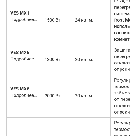
IP 24, защ
перегрева
VES MX1
система An
Подробнее…
1500 Вт
24 кв. м.
frost
Мож
использов
ванных
комнатах!
Защита о
VES MX5
перегрева
Подробнее…
1300 Вт
20 кв. м.
отключен
опрокиды
Регулиру
термостат
VES MX6
таймер, з
Подробнее…
2000 Вт
30 кв. м.
от перегр
отключен
опрокиды
Регулиру
термостат
индикато