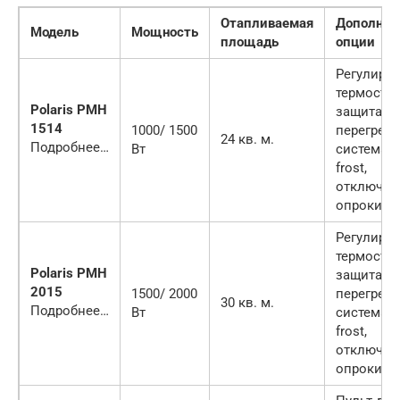
Отапливаемая
Дополнит
Модель
Мощность
площадь
опции
Регулиру
термостат
Polaris PMH
защита от
1514
1000/ 1500
перегрева
24 кв. м.
Подробнее…
Вт
система An
frost,
отключен
опрокиды
Регулиру
термостат
Polaris PMH
защита от
2015
1500/ 2000
перегрева
30 кв. м.
Подробнее…
Вт
система An
frost,
отключен
опрокиды