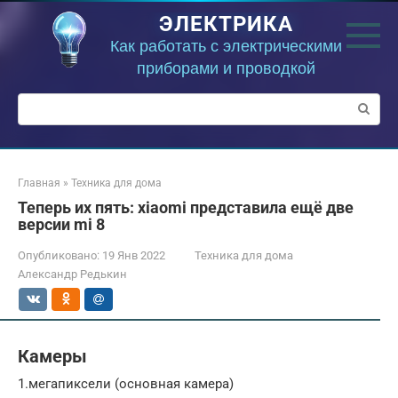
Перейти
ЭЛЕКТРИКА
к
контенту
Как работать с электрическими
приборами и проводкой
Поиск:
Главная
»
Техника для дома
Теперь их пять: xiaomi представила ещё две
версии mi 8
Опубликовано:
19 Янв 2022
Техника для дома
Александр Редькин
Камеры
1.мегапиксели (основная камера)