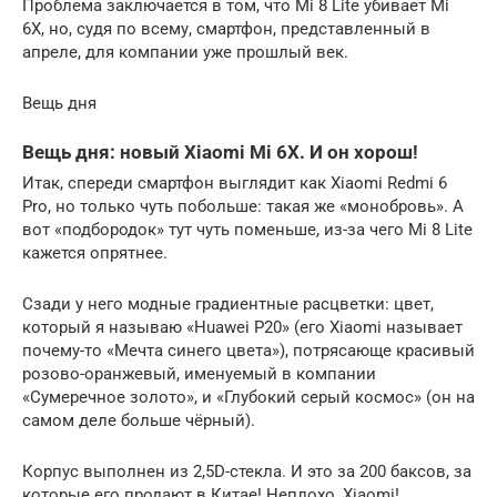
Проблема заключается в том, что Mi 8 Lite убивает Mi
6X, но, судя по всему, смартфон, представленный в
апреле, для компании уже прошлый век.
Вещь дня
Вещь дня: новый Xiaomi Mi 6X. И он хорош!
Итак, спереди смартфон выглядит как Xiaomi Redmi 6
Pro, но только чуть побольше: такая же «монобровь». А
вот «подбородок» тут чуть поменьше, из-за чего Mi 8 Lite
кажется опрятнее.
Сзади у него модные градиентные расцветки: цвет,
который я называю «Huawei P20» (его Xiaomi называет
почему-то «Мечта синего цвета»), потрясающе красивый
розово-оранжевый, именуемый в компании
«Сумеречное золото», и «Глубокий серый космос» (он на
самом деле больше чёрный).​
Корпус выполнен из 2,5D-стекла. И это за 200 баксов, за
которые его продают в Китае! Неплохо, Xiaomi!