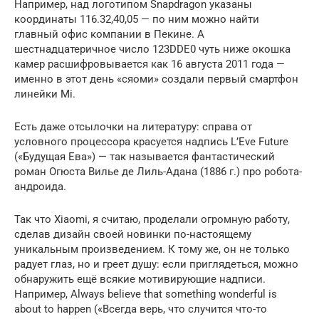
Например, над логотипом Snapdragon указаны
координаты 116.32,40,05 — по ним можно найти
главный офис компании в Пекине. А
шестнадцатеричное число 123DDE0 чуть ниже окошка
камер расшифровывается как 16 августа 2011 года —
именно в этот день «сяоми» создали первый смартфон
линейки Mi.
Есть даже отсылочки на литературу: справа от
условного процессора красуется надпись L’Eve Future
(«Будущая Ева») — так называется фантастический
роман Огюста Вилье де Лиль-Адана (1886 г.) про робота-
андроида.
Так что Xiaomi, я считаю, проделали огромную работу,
сделав дизайн своей новинки по-настоящему
уникальным произведением. К тому же, он не только
радует глаз, но и греет душу: если приглядеться, можно
обнаружить ещё всякие мотивирующие надписи.
Например, Always believe that something wonderful is
about to happen («Всегда верь, что случится что-то