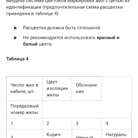
Введена система цветовой маркировки жил с целью их
идентификации (предпочтительная схема расцветки
приведена в таблице 4):
Расцветка должна быть сплошной.
Не рекомендуется использовать
красный и
белый
цвета.
Таблица 4
Цвет
Число жил в
Обозначе-
изоляции
кабеле, шт.
ние
жилы
Порядковый
номер жилы
1
2
3
4
5
Корич-
Натураль-
3
Черный