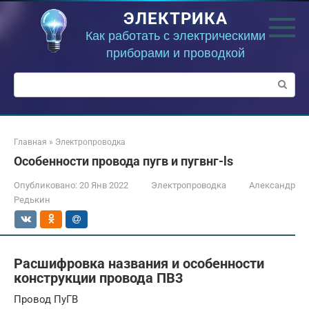
Перейти
ЭЛЕКТРИКА
к
контенту
Как работать с электрическими
приборами и проводкой
Поиск:
Главная
»
Электропроводка
Особенности провода пугв и пугвнг-ls
Опубликовано:
20 Янв 2022
Электропроводка
Александр
Редькин
Расшифровка названия и особенности
конструкции провода ПВ3
Провод ПуГВ