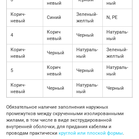
невый
ный
Корич-
Зеленый-
Синий
N, PE
невый
желтый
Корич
Натураль-
4
Черный
С
невый
ный
Корич-
Натураль-
Зеленый-
Черный
P
невый
ный
желтый
Корич
Натураль-
5
Черный
С
невый
ный
Корич-
Натураль-
Черный
Черный
С
невый
ный
Обязательное наличие заполнения наружных
промежутков между скрученными изолированными
жилами, в том числе в виде экструдированной
внутренней оболочки, для придания кабелям и
проводам практически
круглой или плоской формы
.