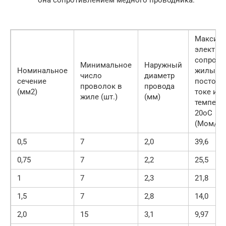
Максим
электри
сопроти
Минимальное
Наружный
Номинальное
жилы п
число
диаметр
сечение
постоян
проволок в
провода
(мм2)
токе и
жиле (шт.)
(мм)
темпера
20оС
(Мом/км
0,5
7
2,0
39,6
0,75
7
2,2
25,5
1
7
2,3
21,8
1,5
7
2,8
14,0
2,0
15
3,1
9,97