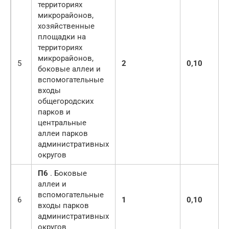
территориях
микрорайонов,
хозяйственные
площадки на
территориях
микрорайонов,
5
2
0,10
боковые аллеи и
вспомогательные
входы
общегородских
парков и
центральные
аллеи парков
административных
округов
П6
. Боковые
аллеи и
вспомогательные
6
1
0,10
входы парков
административных
округов