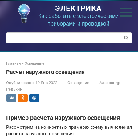
Перейти
ЭЛЕКТРИКА
к
контенту
Как работать с электрическими
приборами и проводкой
Поиск:
Главная
»
Освещение
Расчет наружного освещения
Опубликовано:
19 Янв 2022
Освещение
Александр
Редькин
Пример расчета наружного освещения
Рассмотрим на конкретных примерах схему вычисления
расчета наружного освещения.