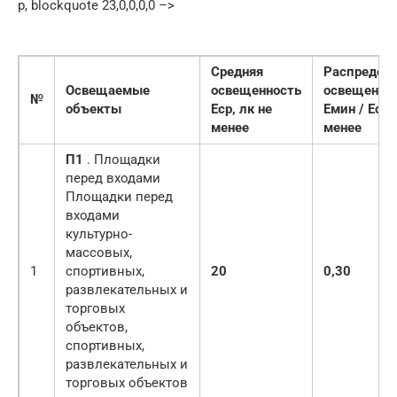
p, blockquote 23,0,0,0,0 –>
Средняя
Распредел
Освещаемые
освещенность
освещенно
№
объекты
Еср, лк не
Емин / Еср 
менее
менее
П1
. Площадки
перед входами
Площадки перед
входами
культурно-
массовых,
1
спортивных,
20
0,30
развлекательных и
торговых
объектов,
спортивных,
развлекательных и
торговых объектов